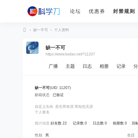
论坛
优惠券
封禁规则
›
缺一不可
›
个人资料
科
缺一不可
学
https://www.kxdao.net/?11207
刀
广播
主题
日志
相册
记录
分
缺一不可
(UID: 11207)
邮箱状态
已验证
自定义头衔
吾生而有涯 而知也无涯
个人签名
统计信息
好友数 22
|
记录数 0
|
日志数 0
|
相册数 0
|
回帖
性别
男
生日