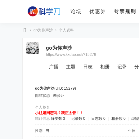
论坛
优惠券
封禁规则
›
go为你声沙
›
个人资料
科
go为你声沙
学
https://www.kxdao.net/?15279
刀
广播
主题
日志
相册
记录
分
go为你声沙
(UID: 15279)
邮箱状态
未验证
个人签名
小姐姐网恋吗？我正太音！！
统计信息
好友数 3
|
记录数 0
|
日志数 0
|
相册数 0
|
回帖数
性别
男
生日