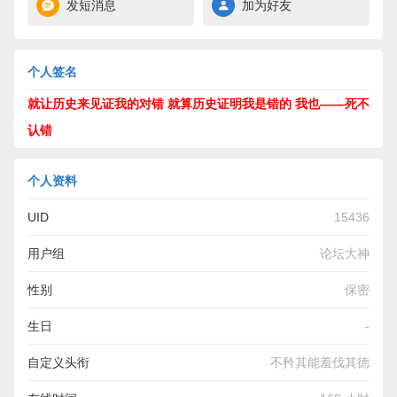
发短消息
加为好友
个人签名
就让历史来见证我的对错 就算历史证明我是错的 我也——死不
认错
个人资料
UID
15436
用户组
论坛大神
性别
保密
生日
-
自定义头衔
不矜其能羞伐其德