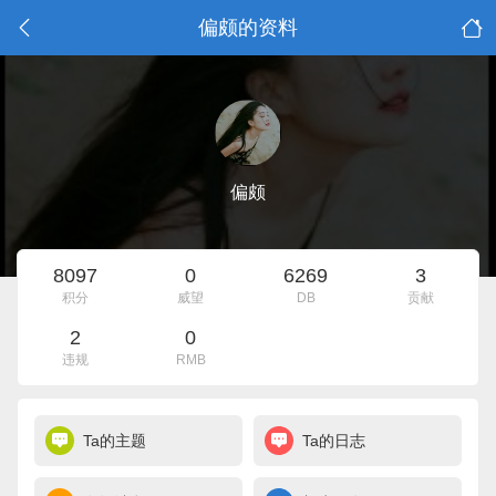
偏颇的资料
偏颇
8097
0
6269
3
积分
威望
DB
贡献
2
0
违规
RMB
Ta的主题
Ta的日志