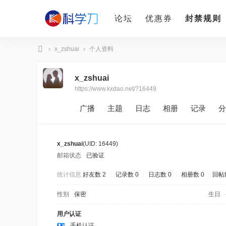
论坛
优惠券
封禁规则
›
x_zshuai
›
个人资料
科
x_zshuai
学
https://www.kxdao.net/?16449
刀
广播
主题
日志
相册
记录
分
x_zshuai
(UID: 16449)
邮箱状态
已验证
统计信息
好友数 2
|
记录数 0
|
日志数 0
|
相册数 0
|
回帖数
性别
保密
生日
用户认证
手机认证