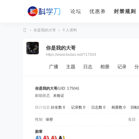
论坛
优惠券
封禁规则
›
你是我的大哥
›
个人资料
科
你是我的大哥
学
https://www.kxdao.net/?17504
刀
广播
主题
日志
相册
记录
分
你是我的大哥
(UID: 17504)
邮箱状态
未验证
统计信息
好友数 6
|
记录数 0
|
日志数 0
|
相册数 0
|
回帖数
性别
保密
生日
勋章