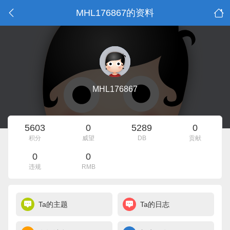
MHL176867的资料
MHL176867
5603
0
5289
0
积分
威望
DB
贡献
0
0
违规
RMB
Ta的主题
Ta的日志