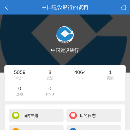
中国建设银行的资料
中国建设银行
5059
8
4064
1
积分
威望
DB
贡献
0
0
违规
RMB
Ta的主题
Ta的日志