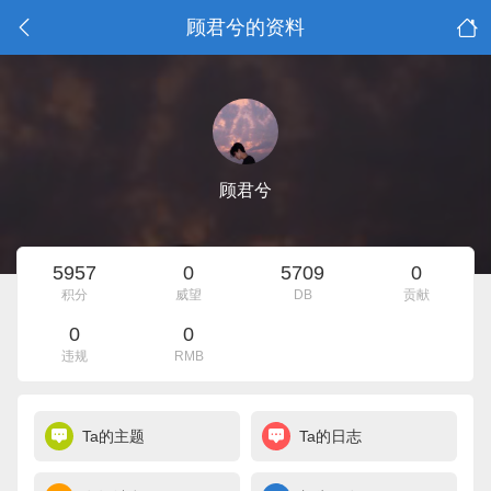
顾君兮的资料
顾君兮
5957
0
5709
0
积分
威望
DB
贡献
0
0
违规
RMB
Ta的主题
Ta的日志