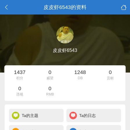
皮皮虾6543的资料
皮皮虾6543
1437
0
1248
0
积分
威望
DB
贡献
0
0
违规
RMB
Ta的主题
Ta的日志