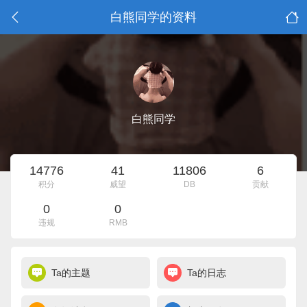
白熊同学的资料
白熊同学
14776
41
11806
6
积分
威望
DB
贡献
0
0
违规
RMB
Ta的主题
Ta的日志