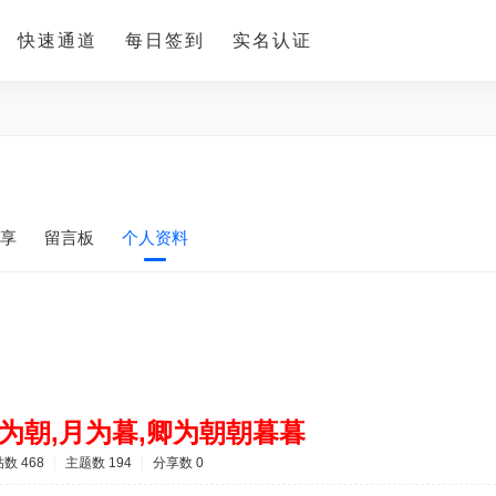
快速通道
每日签到
实名认证
享
留言板
个人资料
日为朝,月为暮,卿为朝朝暮暮
数 468
|
主题数 194
|
分享数 0