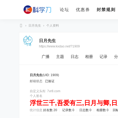
论坛
优惠券
封禁规则
›
日月先生
›
个人资料
科
日月先生
学
https://www.kxdao.net/?1909
刀
广播
主题
日志
相册
记录
分
日月先生
(UID: 1909)
邮箱状态
已验证
自定义头衔
7vr8.com
个人签名
浮世三千,吾爱有三,日月与卿,
统计信息
好友数 20
|
记录数 0
|
日志数 0
|
相册数 0
|
回帖