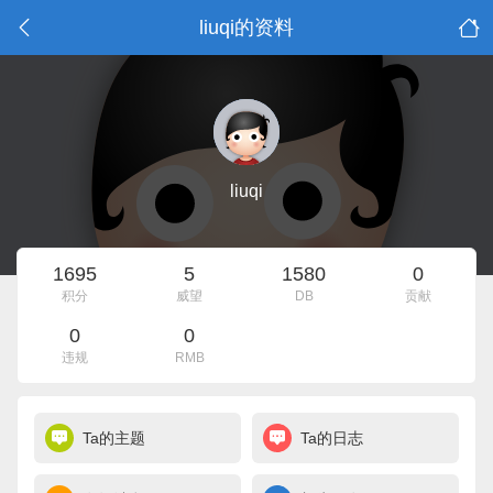
liuqi的资料
liuqi
1695
5
1580
0
积分
威望
DB
贡献
0
0
违规
RMB
Ta的主题
Ta的日志