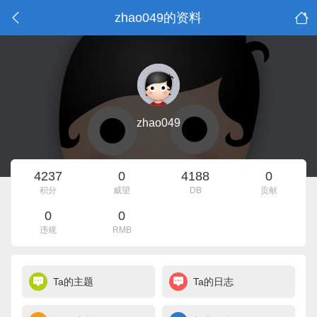
zhao049的资料
zhao049
4237
0
4188
0
积分
威望
DB
贡献
0
0
违规
RMB
Ta的主题
Ta的日志