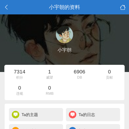
小宇朝的资料
小宇朝
7314
1
6906
0
积分
威望
DB
贡献
0
0
违规
RMB
Ta的主题
Ta的日志