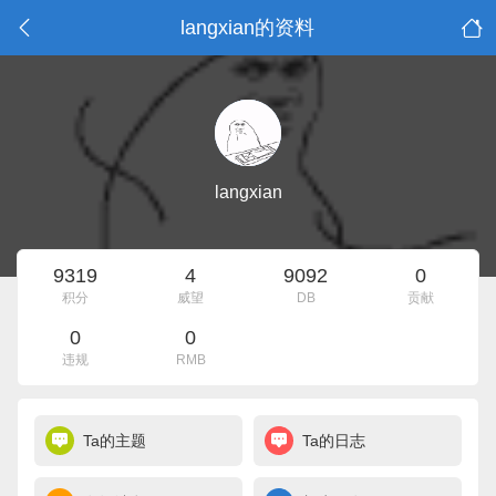
langxian的资料
langxian
9319
4
9092
0
积分
威望
DB
贡献
0
0
违规
RMB
Ta的主题
Ta的日志