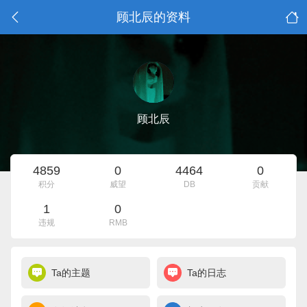
顾北辰的资料
顾北辰
4859
0
4464
0
积分
威望
DB
贡献
1
0
违规
RMB
Ta的主题
Ta的日志