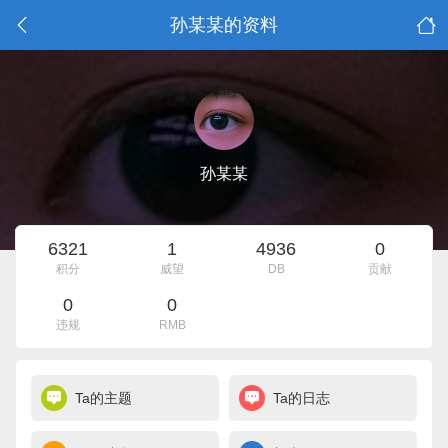
孙某某的资料
孙某某
6321
1
4936
0
积分
威望
DB
贡献
0
0
违规
RMB
Ta的主题
Ta的日志