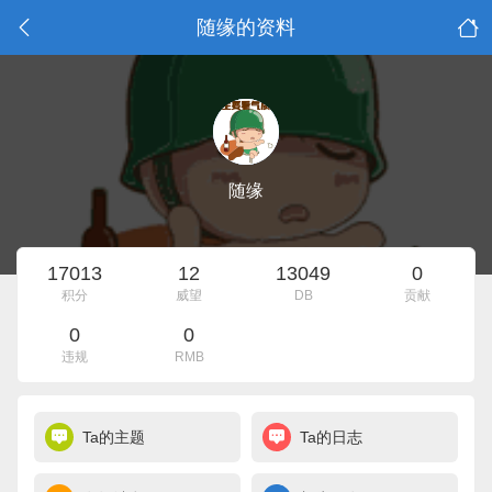
随缘的资料
随缘
17013
12
13049
0
积分
威望
DB
贡献
0
0
违规
RMB
Ta的主题
Ta的日志