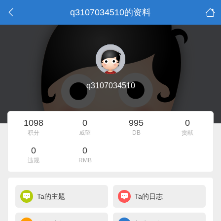
q3107034510的资料
q3107034510
1098
0
995
0
积分
威望
DB
贡献
0
0
违规
RMB
Ta的主题
Ta的日志