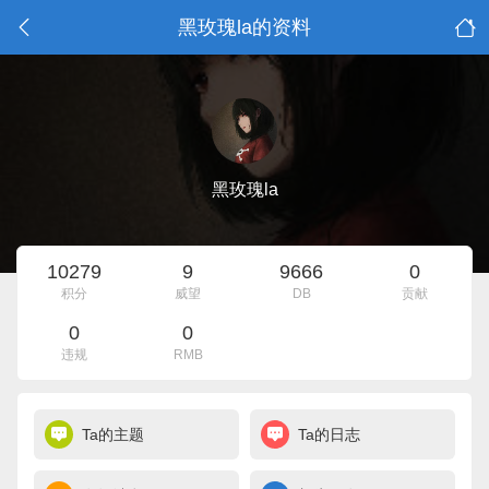
黑玫瑰la的资料
黑玫瑰la
10279
9
9666
0
积分
威望
DB
贡献
0
0
违规
RMB
Ta的主题
Ta的日志