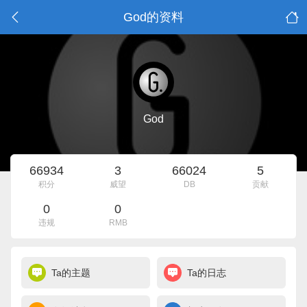
God的资料
God
66934
3
66024
5
积分
威望
DB
贡献
0
0
违规
RMB
Ta的主题
Ta的日志