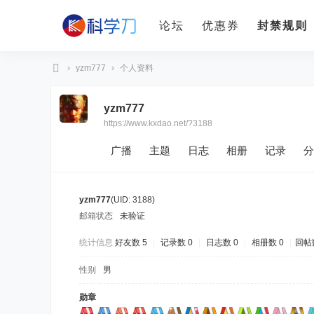
论坛
优惠券
封禁规则
›
yzm777
›
个人资料
科
yzm777
学
https://www.kxdao.net/?3188
刀
广播
主题
日志
相册
记录
分
yzm777
(UID: 3188)
邮箱状态
未验证
统计信息
好友数 5
|
记录数 0
|
日志数 0
|
相册数 0
|
回帖数
性别
男
勋章