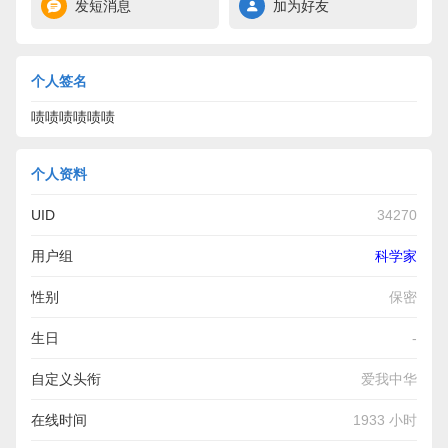
发短消息
加为好友
个人签名
啧啧啧啧啧啧
个人资料
UID
34270
用户组
科学家
性别
保密
生日
-
自定义头衔
爱我中华
在线时间
1933 小时