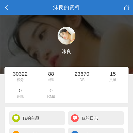
沫良的资料
沫良
30322
88
23670
15
积分
威望
DB
贡献
0
0
违规
RMB
Ta的主题
Ta的日志