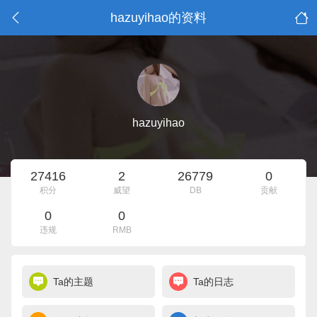
hazuyihao的资料
hazuyihao
27416
2
26779
0
积分
威望
DB
贡献
0
0
违规
RMB
Ta的主题
Ta的日志