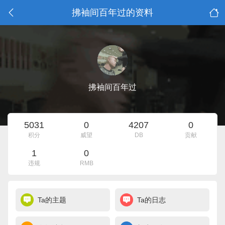
拂袖间百年过的资料
拂袖间百年过
5031
0
4207
0
积分
威望
DB
贡献
1
0
违规
RMB
Ta的主题
Ta的日志