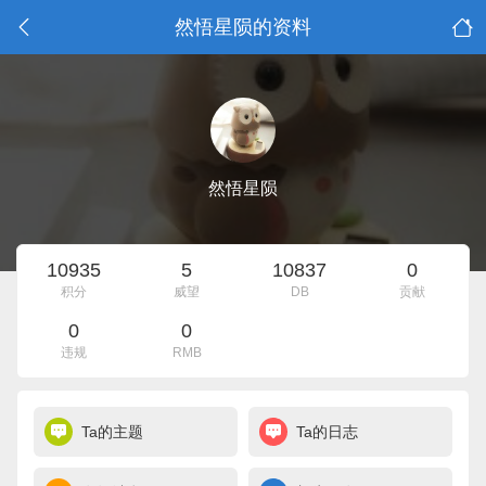
然悟星陨的资料
然悟星陨
10935
5
10837
0
积分
威望
DB
贡献
0
0
违规
RMB
Ta的主题
Ta的日志