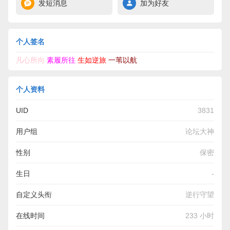
发短消息
加为好友
个人签名
凡心所向
素履所往
生如逆旅
一苇以航
个人资料
UID
3831
用户组
论坛大神
性别
保密
生日
-
自定义头衔
逆行守望
在线时间
233 小时