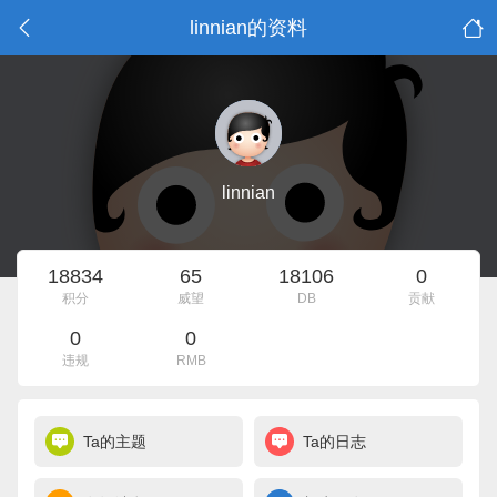
linnian的资料
linnian
18834
65
18106
0
积分
威望
DB
贡献
0
0
违规
RMB
Ta的主题
Ta的日志