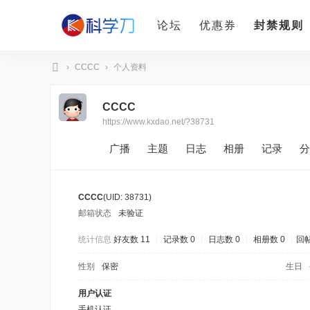
论坛
优惠券
封禁规则
›
CCCC
›
个人资料
科
CCCC
学
https://www.kxdao.net/?38731
刀
广播
主题
日志
相册
记录
分
CCCC
(UID: 38731)
邮箱状态
未验证
统计信息
好友数 11
|
记录数 0
|
日志数 0
|
相册数 0
|
回帖
性别
保密
生日
用户认证
手机认证