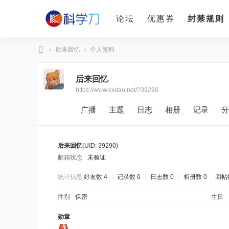
论坛
优惠券
封禁规则
›
后来回忆
›
个人资料
科
后来回忆
学
https://www.kxdao.net/?39290
刀
广播
主题
日志
相册
记录
分
后来回忆
(UID: 39290)
邮箱状态
未验证
统计信息
好友数 4
|
记录数 0
|
日志数 0
|
相册数 0
|
回帖数
性别
保密
生日
勋章