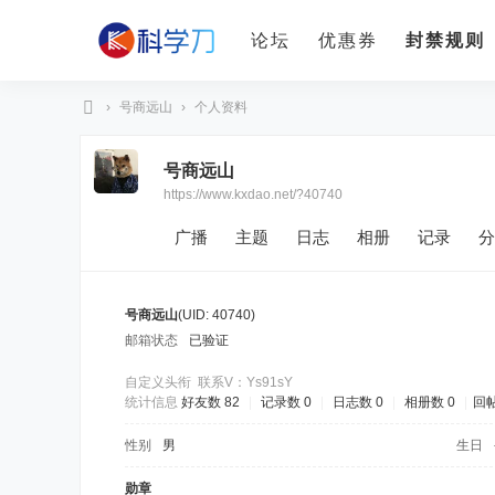
论坛
优惠券
封禁规则
›
号商远山
›
个人资料
科
号商远山
学
https://www.kxdao.net/?40740
刀
广播
主题
日志
相册
记录
分
号商远山
(UID: 40740)
邮箱状态
已验证
自定义头衔
联系V：Ys91sY
统计信息
好友数 82
|
记录数 0
|
日志数 0
|
相册数 0
|
回帖
性别
男
生日
勋章