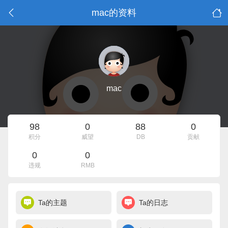
mac的资料
mac
98
0
88
0
积分
威望
DB
贡献
0
0
违规
RMB
Ta的主题
Ta的日志