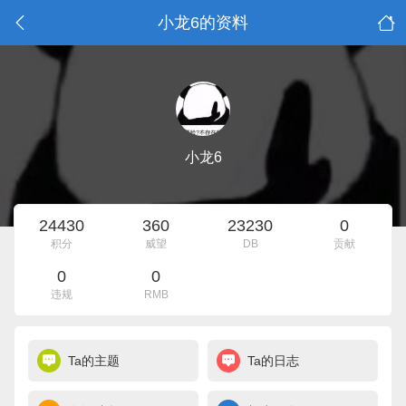
小龙6的资料
小龙6
24430
360
23230
0
积分
威望
DB
贡献
0
0
违规
RMB
Ta的主题
Ta的日志