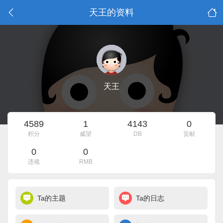
天王的资料
天王
4589
1
4143
0
积分
威望
DB
贡献
0
0
违规
RMB
Ta的主题
Ta的日志