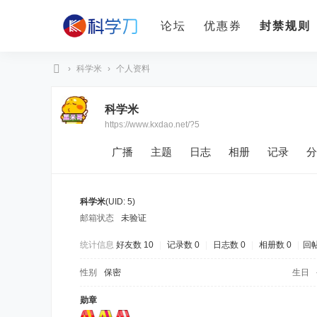
论坛
优惠券
封禁规则
›
科学米
›
个人资料
科
科学米
学
https://www.kxdao.net/?5
刀
广播
主题
日志
相册
记录
分
科学米
(UID: 5)
邮箱状态
未验证
统计信息
好友数 10
|
记录数 0
|
日志数 0
|
相册数 0
|
回帖
性别
保密
生日
勋章