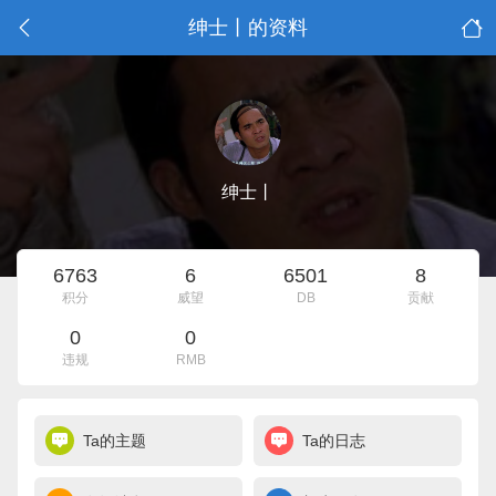
绅士丨的资料
绅士丨
6763
6
6501
8
积分
威望
DB
贡献
0
0
违规
RMB
Ta的主题
Ta的日志