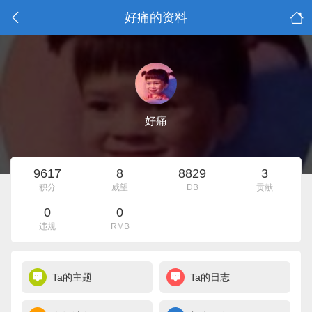
好痛的资料
好痛
9617
8
8829
3
积分
威望
DB
贡献
0
0
违规
RMB
Ta的主题
Ta的日志