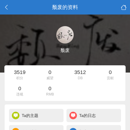
颓废的资料
颓废
3519
0
3512
0
积分
威望
DB
贡献
0
0
违规
RMB
Ta的主题
Ta的日志