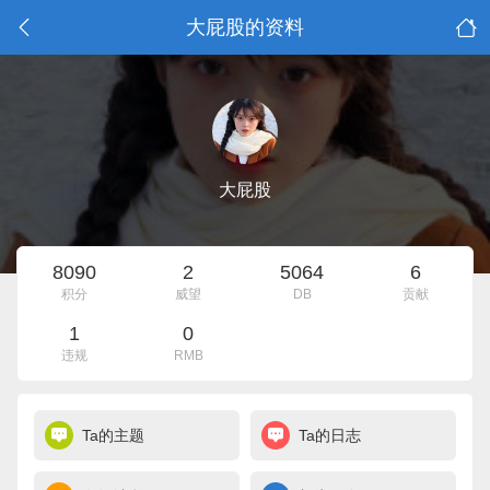
大屁股的资料
大屁股
8090
2
5064
6
积分
威望
DB
贡献
1
0
违规
RMB
Ta的主题
Ta的日志