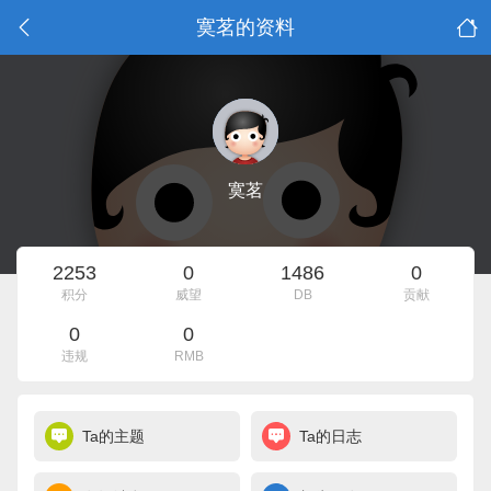
寞茗的资料
寞茗
2253
0
1486
0
积分
威望
DB
贡献
0
0
违规
RMB
Ta的主题
Ta的日志