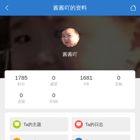
酱酱吖的资料
酱酱吖
1785
0
1681
0
积分
威望
DB
贡献
0
0
违规
RMB
Ta的主题
Ta的日志