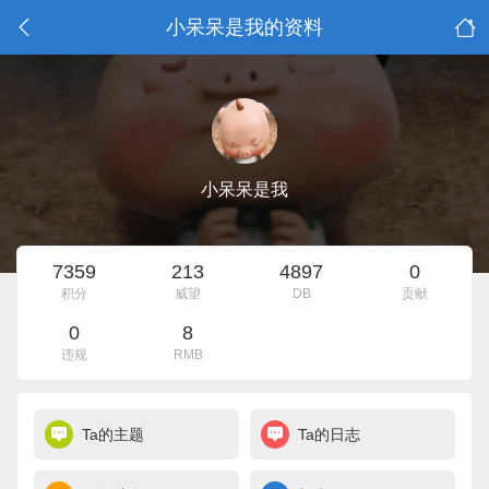
小呆呆是我的资料
小呆呆是我
7359
213
4897
0
积分
威望
DB
贡献
0
8
违规
RMB
Ta的主题
Ta的日志