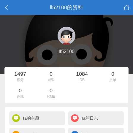
ll52100的资料
ll52100
1497
0
1084
0
积分
威望
DB
贡献
0
0
违规
RMB
Ta的主题
Ta的日志