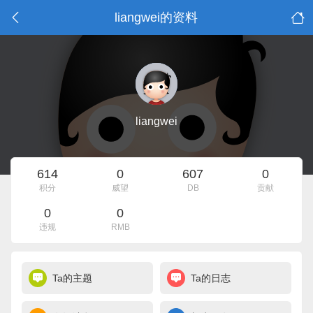
liangwei的资料
liangwei
614
0
607
0
积分
威望
DB
贡献
0
0
违规
RMB
Ta的主题
Ta的日志