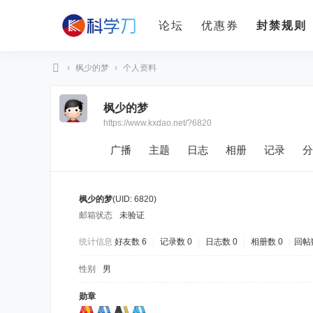
论坛
优惠券
封禁规则
›
枫少的梦
›
个人资料
科
枫少的梦
学
https://www.kxdao.net/?6820
刀
广播
主题
日志
相册
记录
分
枫少的梦
(UID: 6820)
邮箱状态
未验证
统计信息
好友数 6
|
记录数 0
|
日志数 0
|
相册数 0
|
回帖数
性别
男
勋章