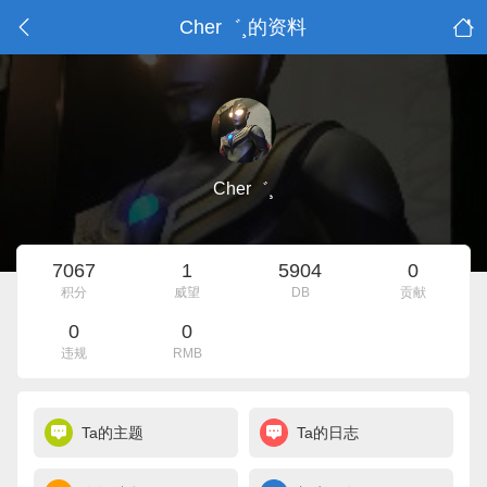
Cher゛¸的资料
Cher゛¸
7067
1
5904
0
积分
威望
DB
贡献
0
0
违规
RMB
Ta的主题
Ta的日志