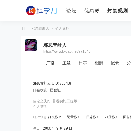
论坛
优惠券
封禁规则
›
邪恶青蛙人
›
个人资料
科
邪恶青蛙人
学
https://www.kxdao.net/?71343
刀
广播
主题
日志
相册
记录
分
邪恶青蛙人
(UID: 71343)
邮箱状态
已验证
自定义头衔
苦逼实施工程师
个人签名
统计信息
好友数 6
|
记录数 0
|
日志数 0
|
相册数 0
|
回帖数
生日
2000 年 9 月 29 日