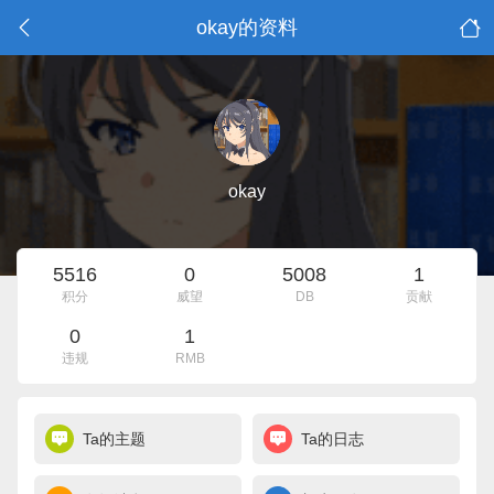
okay的资料
okay
5516
0
5008
1
积分
威望
DB
贡献
0
1
违规
RMB
Ta的主题
Ta的日志