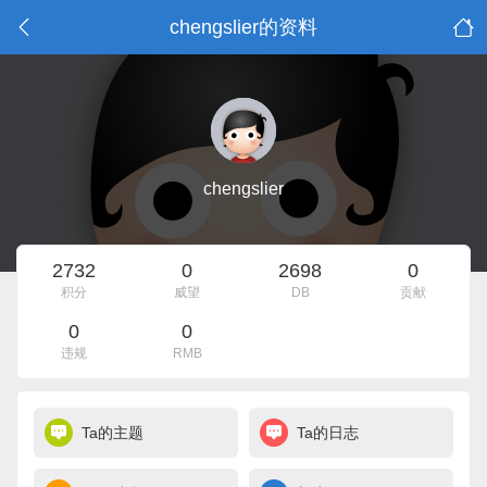
chengslier的资料
chengslier
2732
0
2698
0
积分
威望
DB
贡献
0
0
违规
RMB
Ta的主题
Ta的日志