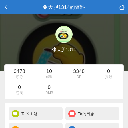
张大胆1314的资料
张大胆1314
3478
10
3348
0
积分
威望
DB
贡献
0
0
违规
RMB
Ta的主题
Ta的日志