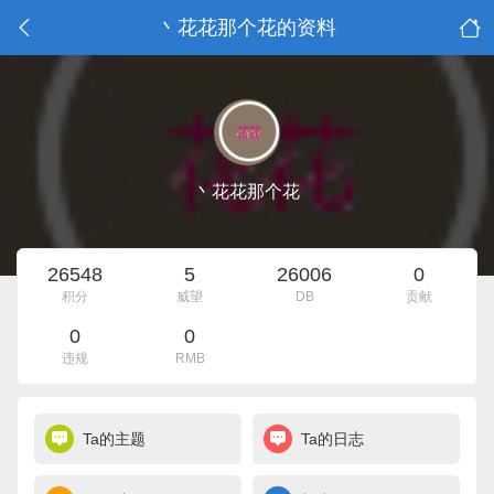
丶花花那个花的资料
丶花花那个花
26548
5
26006
0
积分
威望
DB
贡献
0
0
违规
RMB
Ta的主题
Ta的日志